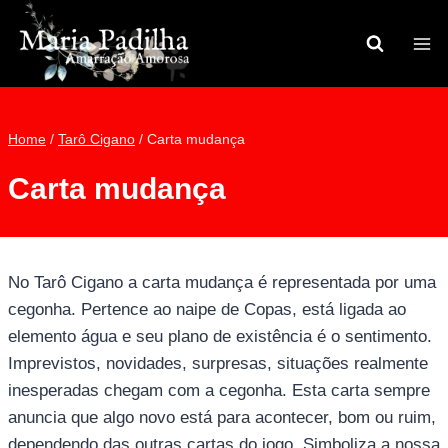
Pular
para
o
Conteúdo
Home
/
Tarô Cigano
/
Carta mudança
Carta mudança
No Tarô Cigano a carta mudança é representada por uma
cegonha. Pertence ao naipe de Copas, está ligada ao
elemento água e seu plano de existência é o sentimento.
Imprevistos, novidades, surpresas, situações realmente
inesperadas chegam com a cegonha. Esta carta sempre
anuncia que algo novo está para acontecer, bom ou ruim,
dependendo das outras cartas do jogo. Simboliza a nossa