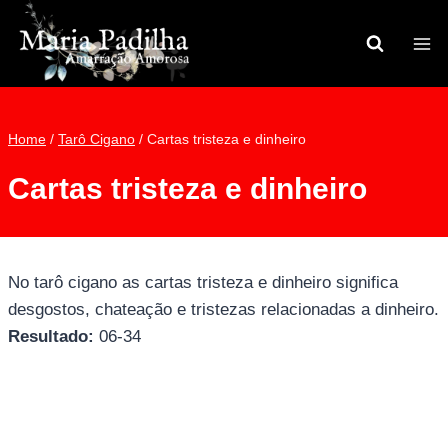
Pular
para
o
Conteúdo
Home
/
Tarô Cigano
/
Cartas tristeza e dinheiro
Cartas tristeza e dinheiro
No tarô cigano as cartas tristeza e dinheiro significa
desgostos, chateação e tristezas relacionadas a dinheiro.
Resultado:
06-34