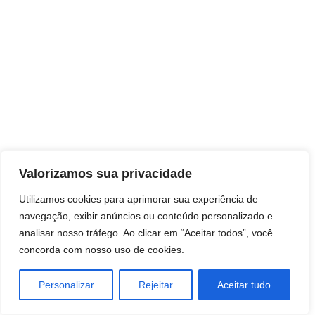
Direitos autorais © 2026 Pai Ricardo
Valorizamos sua privacidade
Consultas e trabalhos espirituais
Utilizamos cookies para aprimorar sua experiência de
navegação, exibir anúncios ou conteúdo personalizado e
Brasil - Santa Catarina - São José
analisar nosso tráfego. Ao clicar em “Aceitar todos”, você
concorda com nosso uso de cookies.
Personalizar
Rejeitar
Aceitar tudo