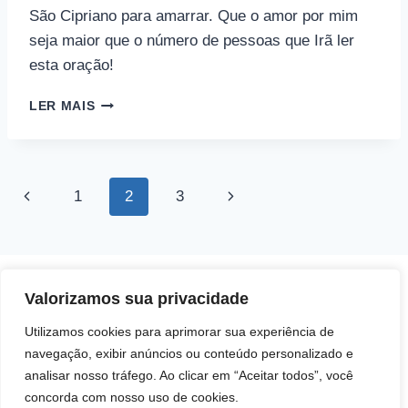
São Cipriano para amarrar. Que o amor por mim
seja maior que o número de pessoas que Irã ler
esta oração!
AMARRAÇÃO
LER MAIS
PODEROSA
DE
SÃO
CIPRIANO
Navegação
Página
Página
1
2
3
da
Anterior
Seguinte
Página
Direitos autorais © 2026 Pai Ricardo
Valorizamos sua privacidade
Consultas e trabalhos espirituais
Utilizamos cookies para aprimorar sua experiência de
navegação, exibir anúncios ou conteúdo personalizado e
Brasil - Santa Catarina - São José
analisar nosso tráfego. Ao clicar em “Aceitar todos”, você
concorda com nosso uso de cookies.