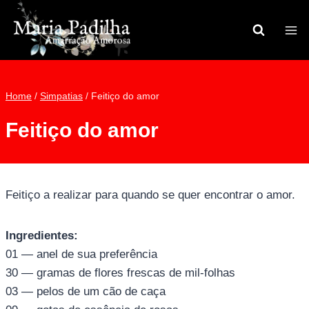
Pular
para
o
Conteúdo
Home
/
Simpatias
/
Feitiço do amor
Feitiço do amor
Feitiço a realizar para quando se quer encontrar o amor.
Ingredientes:
01 — anel de sua preferência
30 — gramas de flores frescas de mil-folhas
03 — pelos de um cão de caça