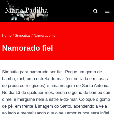
Pular
para
o
Conteúdo
Home
/
Simpatias
/
Namorado fiel
Namorado fiel
Simpatia para namorado ser fiel. Pegue um gomo de
bambu, mel, uma estrela-do-mar (encontrada em casas
de produtos religiosos) e uma imagem de Santo Antônio.
No dia 13 de qualquer mês, encha o gomo de bambu com
o mel e mergulhe nele a estrela-do-mar. Coloque o gomo
de pé, em frente à imagem do Santo, acendendo a vela
ao lado e mentalizando que o seu amor nunca será infiel.