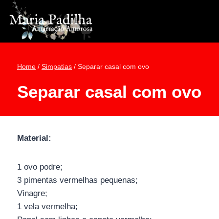
Pular
para
o
Conteúdo
Home
/
Simpatias
/
Separar casal com ovo
Separar casal com ovo
Material:
1 ovo podre;
3 pimentas vermelhas pequenas;
Vinagre;
1 vela vermelha;