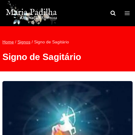
Pular
para
o
Conteúdo
Home
/
Signos
/
Signo de Sagitário
Signo de Sagitário