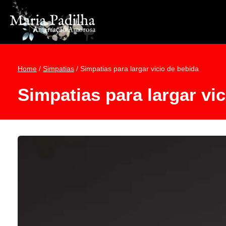
Pular
para
o
Conteúdo
Home
/
Simpatias
/
Simpatias para largar vicio de bebida
Simpatias para largar vi