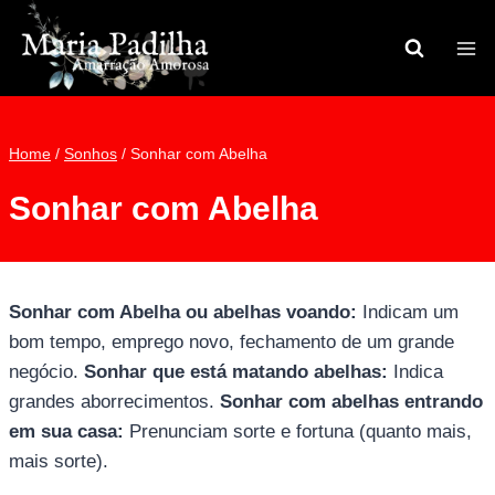
Pular
para
o
Conteúdo
Home
/
Sonhos
/
Sonhar com Abelha
Sonhar com Abelha
Sonhar com Abelha ou abelhas voando:
Indicam um
bom tempo, emprego novo, fechamento de um grande
negócio.
Sonhar que está matando abelhas:
Indica
grandes aborrecimentos.
Sonhar com abelhas entrando
em sua casa:
Prenunciam sorte e fortuna (quanto mais,
mais sorte).