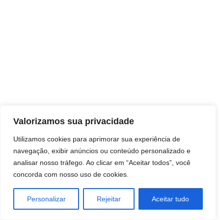
Direitos autorais © 2026 Pai Ricardo
Valorizamos sua privacidade
Consultas e trabalhos espirituais
Utilizamos cookies para aprimorar sua experiência de
navegação, exibir anúncios ou conteúdo personalizado e
Brasil - Santa Catarina - São José
analisar nosso tráfego. Ao clicar em “Aceitar todos”, você
concorda com nosso uso de cookies.
Personalizar
Rejeitar
Aceitar tudo