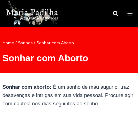
Pular
para
o
Conteúdo
Home
/
Sonhos
/
Sonhar com Aborto
Sonhar com Aborto
Sonhar com aborto:
É um sonho de mau augúrio, traz
desavenças e intrigas em sua vida pessoal. Procure agir
com cautela nos dias seguintes ao sonho.