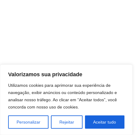
Direitos autorais © 2026 Pai Ricardo
Valorizamos sua privacidade
Consultas e trabalhos espirituais
Utilizamos cookies para aprimorar sua experiência de
navegação, exibir anúncios ou conteúdo personalizado e
Brasil - Santa Catarina - São José
analisar nosso tráfego. Ao clicar em “Aceitar todos”, você
concorda com nosso uso de cookies.
Personalizar
Rejeitar
Aceitar tudo