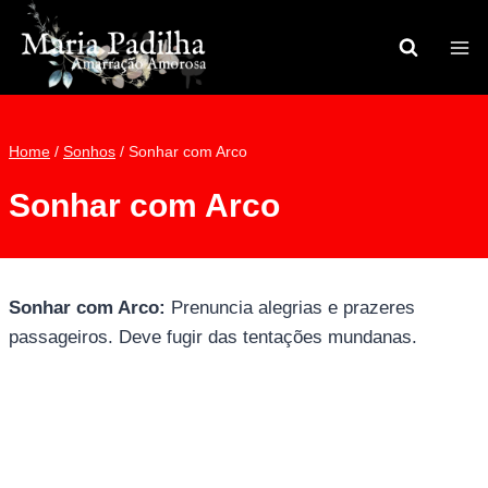
Pular
para
o
Conteúdo
Home
/
Sonhos
/
Sonhar com Arco
Sonhar com Arco
Sonhar com Arco:
Prenuncia alegrias e prazeres
passageiros. Deve fugir das tentações mundanas.