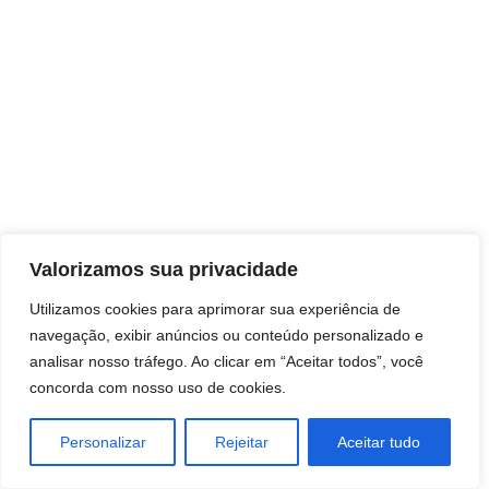
Direitos autorais © 2026 Pai Ricardo
Valorizamos sua privacidade
Consultas e trabalhos espirituais
Utilizamos cookies para aprimorar sua experiência de
navegação, exibir anúncios ou conteúdo personalizado e
Brasil - Santa Catarina - São José
analisar nosso tráfego. Ao clicar em “Aceitar todos”, você
concorda com nosso uso de cookies.
Personalizar
Rejeitar
Aceitar tudo