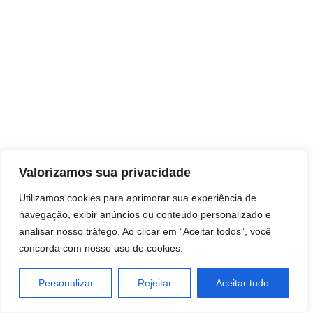
Direitos autorais © 2026 Pai Ricardo
Valorizamos sua privacidade
Consultas e trabalhos espirituais
Utilizamos cookies para aprimorar sua experiência de
navegação, exibir anúncios ou conteúdo personalizado e
Brasil - Santa Catarina - São José
analisar nosso tráfego. Ao clicar em “Aceitar todos”, você
concorda com nosso uso de cookies.
Personalizar
Rejeitar
Aceitar tudo