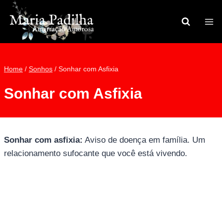
Pular
para
o
Conteúdo
Home
/
Sonhos
/
Sonhar com Asfixia
Sonhar com Asfixia
Sonhar com asfixia:
Aviso de doença em família. Um
relacionamento sufocante que você está vivendo.