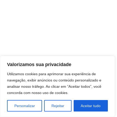
Direitos autorais © 2026 Pai Ricardo
Valorizamos sua privacidade
Consultas e trabalhos espirituais
Utilizamos cookies para aprimorar sua experiência de
navegação, exibir anúncios ou conteúdo personalizado e
Brasil - Santa Catarina - São José
analisar nosso tráfego. Ao clicar em “Aceitar todos”, você
concorda com nosso uso de cookies.
Personalizar
Rejeitar
Aceitar tudo