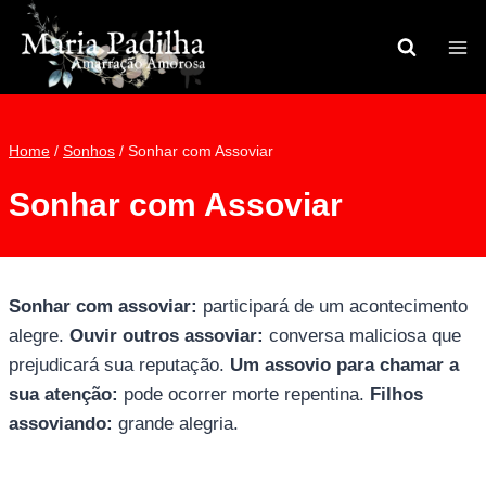
Pular
para
o
Conteúdo
Home
/
Sonhos
/
Sonhar com Assoviar
Sonhar com Assoviar
Sonhar com assoviar:
participará de um acontecimento
alegre.
Ouvir outros assoviar:
conversa maliciosa que
prejudicará sua reputação.
Um assovio para chamar a
sua atenção:
pode ocorrer morte repentina.
Filhos
assoviando:
grande alegria.