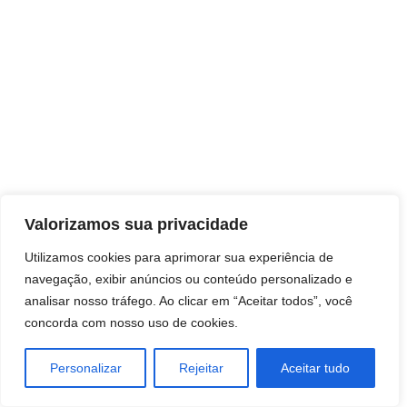
Direitos autorais © 2026 Pai Ricardo
Valorizamos sua privacidade
Consultas e trabalhos espirituais
Utilizamos cookies para aprimorar sua experiência de
navegação, exibir anúncios ou conteúdo personalizado e
Brasil - Santa Catarina - São José
analisar nosso tráfego. Ao clicar em “Aceitar todos”, você
concorda com nosso uso de cookies.
Personalizar
Rejeitar
Aceitar tudo