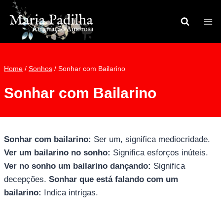
Pular
para
o
Conteúdo
Home
/
Sonhos
/
Sonhar com Bailarino
Sonhar com Bailarino
Sonhar com bailarino:
Ser um, significa mediocridade.
Ver um bailarino no sonho:
Significa esforços inúteis.
Ver no sonho um bailarino dançando:
Significa
decepções.
Sonhar que está falando com um
bailarino:
Indica intrigas.