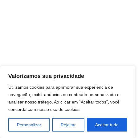
Direitos autorais © 2026 Pai Ricardo
Valorizamos sua privacidade
Consultas e trabalhos espirituais
Utilizamos cookies para aprimorar sua experiência de
navegação, exibir anúncios ou conteúdo personalizado e
Brasil - Santa Catarina - São José
analisar nosso tráfego. Ao clicar em “Aceitar todos”, você
concorda com nosso uso de cookies.
Personalizar
Rejeitar
Aceitar tudo