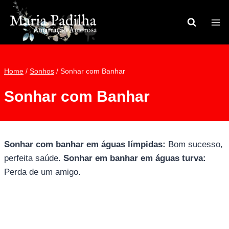
Pular
para
o
Conteúdo
Home
/
Sonhos
/
Sonhar com Banhar
Sonhar com Banhar
Sonhar com banhar em águas límpidas:
Bom sucesso,
perfeita saúde.
Sonhar em banhar em águas turva:
Perda de um amigo.