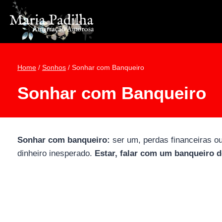
Pular
para
o
Conteúdo
Home
/
Sonhos
/
Sonhar com Banqueiro
Sonhar com Banqueiro
Sonhar com banqueiro:
ser um, perdas financeiras ou
dinheiro inesperado.
Estar, falar com um banqueiro d