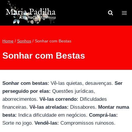
Pular
para
o
Conteúdo
Home
/
Sonhos
/
Sonhar com Bestas
Sonhar com Bestas
Sonhar com bestas:
Vê-las quietas, desavenças.
Ser
perseguido por elas:
Questões jurídicas,
aborrecimentos.
Vê-las correndo:
Dificuldades
financeiras.
Vê-las atreladas:
Dissabores.
Montar numa
besta:
Indica dificuldade em negócios.
Comprá-las:
Sorte no jogo.
Vendê-las:
Compromissos ruinosos.