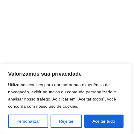
Direitos autorais © 2026 Pai Ricardo
Valorizamos sua privacidade
Consultas e trabalhos espirituais
Utilizamos cookies para aprimorar sua experiência de
navegação, exibir anúncios ou conteúdo personalizado e
Brasil - Santa Catarina - São José
analisar nosso tráfego. Ao clicar em “Aceitar todos”, você
concorda com nosso uso de cookies.
Personalizar
Rejeitar
Aceitar tudo