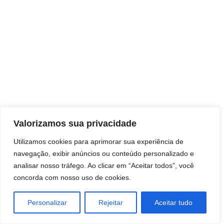
Direitos autorais © 2026 Pai Ricardo
Valorizamos sua privacidade
Consultas e trabalhos espirituais
Utilizamos cookies para aprimorar sua experiência de
navegação, exibir anúncios ou conteúdo personalizado e
Brasil - Santa Catarina - São José
analisar nosso tráfego. Ao clicar em “Aceitar todos”, você
concorda com nosso uso de cookies.
Personalizar
Rejeitar
Aceitar tudo