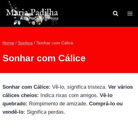
Pular
para
o
Conteúdo
Home
/
Sonhos
/
Sonhar com Cálice
Sonhar com Cálice
Sonhar com Cálice:
Vê-lo, significa tristeza.
Ver vários
cálices cheios:
Indica rixas com amigos.
Vê-lo
quebrado:
Rompimento de amizade.
Comprá-lo ou
vendê-lo:
Significa perdas.