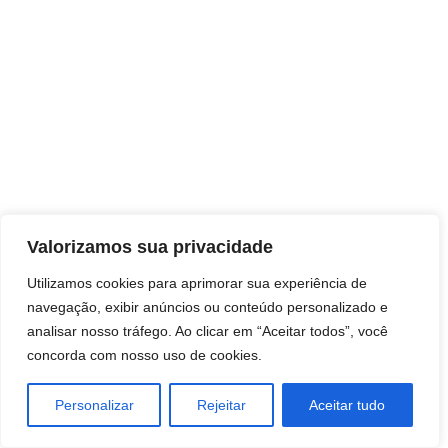
Direitos autorais © 2026 Pai Ricardo
Valorizamos sua privacidade
Consultas e trabalhos espirituais
Utilizamos cookies para aprimorar sua experiência de
navegação, exibir anúncios ou conteúdo personalizado e
Brasil - Santa Catarina - São José
analisar nosso tráfego. Ao clicar em “Aceitar todos”, você
concorda com nosso uso de cookies.
Personalizar
Rejeitar
Aceitar tudo