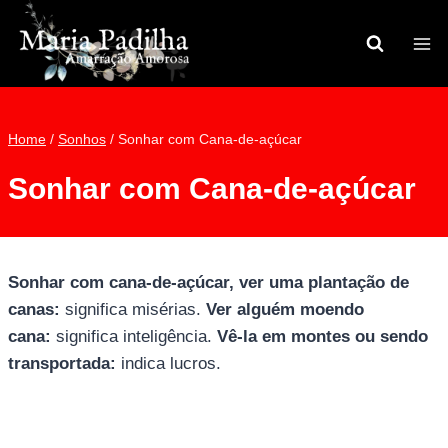
Pular
para
o
Conteúdo
Home
/
Sonhos
/
Sonhar com Cana-de-açúcar
Sonhar com Cana-de-açúcar
Sonhar com cana-de-açúcar, ver uma plantação de
canas:
significa misérias.
Ver alguém moendo
cana:
significa inteligência.
Vê-la em montes ou sendo
transportada:
indica lucros.