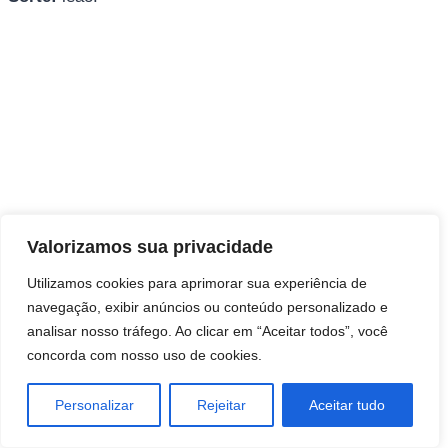
Direitos autorais © 2026 Pai Ricardo
Valorizamos sua privacidade
Consultas e trabalhos espirituais
Utilizamos cookies para aprimorar sua experiência de
navegação, exibir anúncios ou conteúdo personalizado e
Brasil - Santa Catarina - São José
analisar nosso tráfego. Ao clicar em “Aceitar todos”, você
concorda com nosso uso de cookies.
Personalizar
Rejeitar
Aceitar tudo