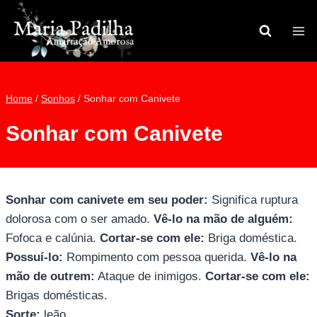
Pular
para
o
Conteúdo
Home
/
Sonhos
/
Sonhar com Canivete
Sonhar com Canivete
Sonhar com canivete em seu poder:
Significa ruptura
dolorosa com o ser amado.
Vê-lo na mão de alguém:
Fofoca e calúnia.
Cortar-se com ele:
Briga doméstica.
Possuí-lo:
Rompimento com pessoa querida.
Vê-lo na
mão de outrem:
Ataque de inimigos.
Cortar-se com ele:
Brigas domésticas.
Sorte:
leão.