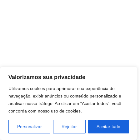
Direitos autorais © 2026 Pai Ricardo
Valorizamos sua privacidade
Consultas e trabalhos espirituais
Utilizamos cookies para aprimorar sua experiência de
navegação, exibir anúncios ou conteúdo personalizado e
Brasil - Santa Catarina - São José
analisar nosso tráfego. Ao clicar em “Aceitar todos”, você
concorda com nosso uso de cookies.
Personalizar
Rejeitar
Aceitar tudo