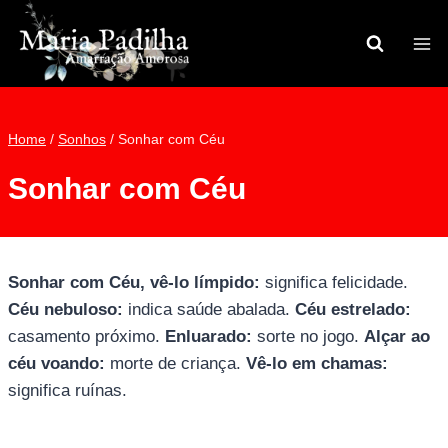
Pular
para
o
Conteúdo
Home
/
Sonhos
/
Sonhar com Céu
Sonhar com Céu
Sonhar com Céu, vê-lo límpido:
significa felicidade.
Céu nebuloso:
indica saúde abalada.
Céu estrelado:
casamento próximo.
Enluarado:
sorte no jogo.
Alçar ao
céu voando:
morte de criança.
Vê-lo em chamas:
significa ruínas.