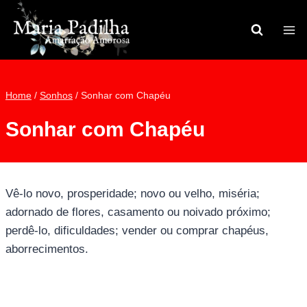
Pular
para
o
Conteúdo
Home
/
Sonhos
/
Sonhar com Chapéu
Sonhar com Chapéu
Vê-lo novo, prosperidade; novo ou velho, miséria;
adornado de flores, casamento ou noivado próximo;
perdê-lo, dificuldades; vender ou comprar chapéus,
aborrecimentos.