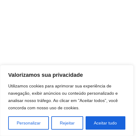
Direitos autorais © 2026 Pai Ricardo
Valorizamos sua privacidade
Consultas e trabalhos espirituais
Utilizamos cookies para aprimorar sua experiência de
navegação, exibir anúncios ou conteúdo personalizado e
Brasil - Santa Catarina - São José
analisar nosso tráfego. Ao clicar em “Aceitar todos”, você
concorda com nosso uso de cookies.
Personalizar
Rejeitar
Aceitar tudo