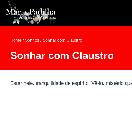
Pular
para
o
Conteúdo
Home
/
Sonhos
/
Sonhar com Claustro
Sonhar com Claustro
Estar nele, tranquilidade de espírito. Vê-lo, mistério 