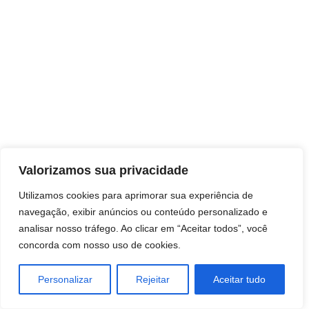
Direitos autorais © 2026 Pai Ricardo
Valorizamos sua privacidade
Consultas e trabalhos espirituais
Utilizamos cookies para aprimorar sua experiência de
navegação, exibir anúncios ou conteúdo personalizado e
Brasil - Santa Catarina - São José
analisar nosso tráfego. Ao clicar em “Aceitar todos”, você
concorda com nosso uso de cookies.
Personalizar
Rejeitar
Aceitar tudo