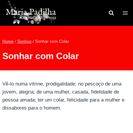
Pular
para
o
Conteúdo
Home
/
Sonhos
/
Sonhar com Colar
Sonhar com Colar
Vê-lo numa vitrine, prodigalidade; no pescoço de uma
jovem, alegria; de uma mulher, casada, fidelidade de
pessoa amada; ter um colar, felicidade para a mulher e
dissabores para o homem.