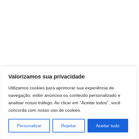
Direitos autorais © 2026 Pai Ricardo
Valorizamos sua privacidade
Consultas e trabalhos espirituais
Utilizamos cookies para aprimorar sua experiência de
navegação, exibir anúncios ou conteúdo personalizado e
Brasil - Santa Catarina - São José
analisar nosso tráfego. Ao clicar em “Aceitar todos”, você
concorda com nosso uso de cookies.
Personalizar
Rejeitar
Aceitar tudo