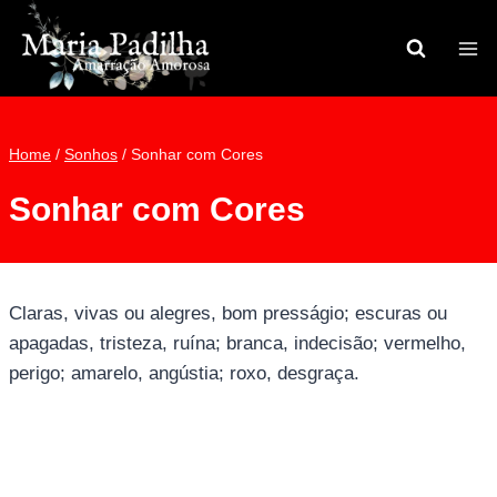
Pular
para
o
Conteúdo
Home
/
Sonhos
/
Sonhar com Cores
Sonhar com Cores
Claras, vivas ou alegres, bom presságio; escuras ou
apagadas, tristeza, ruína; branca, indecisão; vermelho,
perigo; amarelo, angústia; roxo, desgraça.