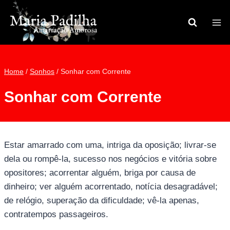
Pular
para
o
Conteúdo
Home
/
Sonhos
/
Sonhar com Corrente
Sonhar com Corrente
Estar amarrado com uma, intriga da oposição; livrar-se
dela ou rompê-la, sucesso nos negócios e vitória sobre
opositores; acorrentar alguém, briga por causa de
dinheiro; ver alguém acorrentado, notícia desagradável;
de relógio, superação da dificuldade; vê-la apenas,
contratempos passageiros.