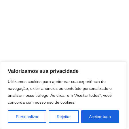
Direitos autorais © 2026 Pai Ricardo
Valorizamos sua privacidade
Consultas e trabalhos espirituais
Utilizamos cookies para aprimorar sua experiência de
navegação, exibir anúncios ou conteúdo personalizado e
Brasil - Santa Catarina - São José
analisar nosso tráfego. Ao clicar em “Aceitar todos”, você
concorda com nosso uso de cookies.
Personalizar
Rejeitar
Aceitar tudo