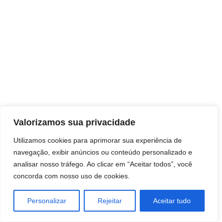
Direitos autorais © 2026 Pai Ricardo
Valorizamos sua privacidade
Consultas e trabalhos espirituais
Utilizamos cookies para aprimorar sua experiência de
navegação, exibir anúncios ou conteúdo personalizado e
Brasil - Santa Catarina - São José
analisar nosso tráfego. Ao clicar em “Aceitar todos”, você
concorda com nosso uso de cookies.
Personalizar
Rejeitar
Aceitar tudo