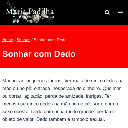
Pular
para
o
Conteúdo
Home
/
Sonhos
/
Sonhar com Dedo
Sonhar com Dedo
Machucar: pequenos lucros. Ver mais de cinco dedos na
mão ou no pé: entrada inesperada de dinheiro. Queimar
ou cortar: agitação, perda de amizade, intrigas. Ter
menos que cinco dedos na mão ou no pé: sorte com o
sexo oposto. Dedo com unha muito grande: perda de
objeto de valor. Dedo também é símbolo sexual.