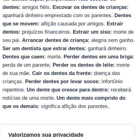
dentes:
amigos fiéis.
Escovar os dentes de crianças:
apanhará dinheiro emprestado com os parentes.
Dentes
que se movem:
aflição causada por amigos.
Extrair
dentes:
prejuízos financeiros.
Extrair um siso:
morte de
seu pai.
Arrancar dentes de criança:
alegria sem ganho.
Ser um dentista que extrai dentes:
ganhará dinheiro.
Dentes que caem:
morte.
Perder dentes em uma briga:
perda de um parente.
Perder os dentes de leite:
morte
de sua mãe.
Cair os dentes da frente:
doença das
crianças.
Perder dentes por levar socos:
infortúnio
repentino.
Um dente que cresce para dentro:
receberá
notícias de uma morte.
Um dente mais comprido do
que os demais:
significa aflição dos parentes.
Direitos autorais © 2026 Pai Ricardo
Valorizamos sua privacidade