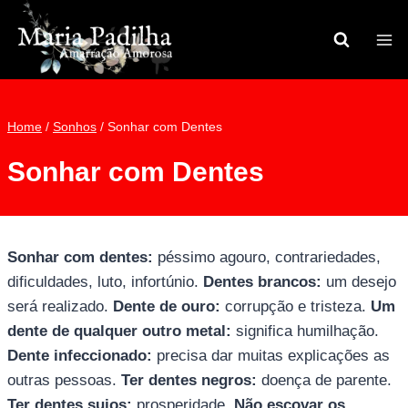
Pular
para
o
Conteúdo
Home
/
Sonhos
/
Sonhar com Dentes
Sonhar com Dentes
Sonhar com dentes:
péssimo agouro, contrariedades,
dificuldades, luto, infortúnio.
Dentes brancos:
um desejo
será realizado.
Dente de ouro:
corrupção e tristeza.
Um
dente de qualquer outro metal:
significa humilhação.
Dente infeccionado:
precisa dar muitas explicações as
outras pessoas.
Ter dentes negros:
doença de parente.
Ter dentes sujos:
prosperidade.
Não escovar os