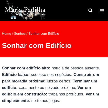
Pular
para
o
Conteúdo
Home
/
Sonhos
/
Sonhar com Edifício
Sonhar com Edifício
Sonhar com edifício alto:
notícia de pessoa ausente.
Edifício baixo:
sucesso nos negócios.
Construir um
para moradia próxima:
lucros certos.
Terminar um
edifício:
casamento ou noivado próximo.
Ver um
edifício em construção:
trabalhos profícuos.
Ver um
simplesmente:
sorte nos jogos.