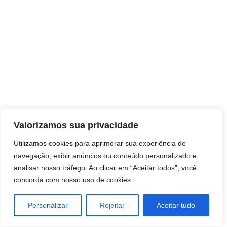
Direitos autorais © 2026 Pai Ricardo
Valorizamos sua privacidade
Consultas e trabalhos espirituais
Utilizamos cookies para aprimorar sua experiência de
navegação, exibir anúncios ou conteúdo personalizado e
Brasil - Santa Catarina - São José
analisar nosso tráfego. Ao clicar em “Aceitar todos”, você
concorda com nosso uso de cookies.
Personalizar
Rejeitar
Aceitar tudo