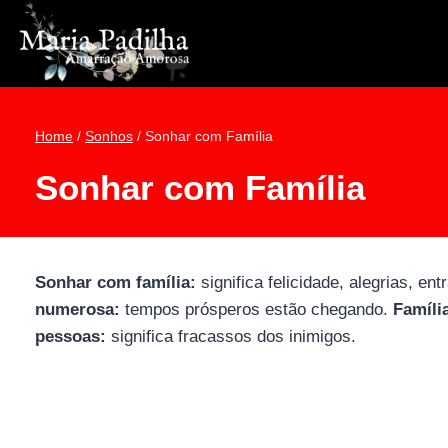
Pular
para
o
Conteúdo
Home
/
Sonhos
/
Sonhar com Família
Sonhar com Família
Sonhar com família:
significa felicidade, alegrias, en
numerosa:
tempos prósperos estão chegando.
Famíli
pessoas:
significa fracassos dos inimigos.