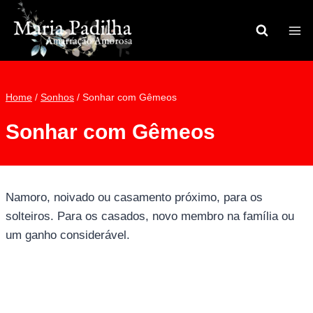
Pular
para
o
Conteúdo
Home
/
Sonhos
/
Sonhar com Gêmeos
Sonhar com Gêmeos
Namoro, noivado ou casamento próximo, para os
solteiros. Para os casados, novo membro na família ou
um ganho considerável.