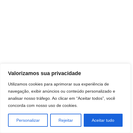
Direitos autorais © 2026 Pai Ricardo
Valorizamos sua privacidade
Consultas e trabalhos espirituais
Utilizamos cookies para aprimorar sua experiência de
navegação, exibir anúncios ou conteúdo personalizado e
Brasil - Santa Catarina - São José
analisar nosso tráfego. Ao clicar em “Aceitar todos”, você
concorda com nosso uso de cookies.
Personalizar
Rejeitar
Aceitar tudo