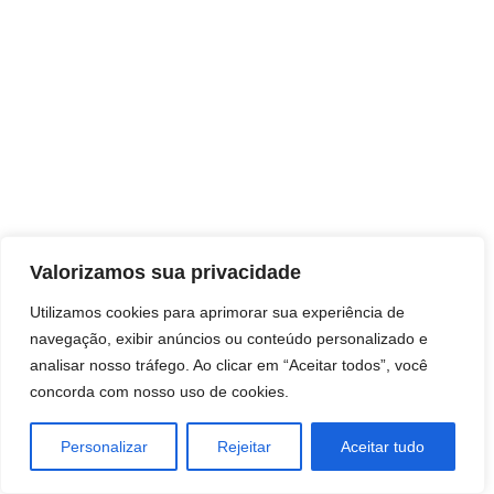
Direitos autorais © 2026 Pai Ricardo
Valorizamos sua privacidade
Consultas e trabalhos espirituais
Utilizamos cookies para aprimorar sua experiência de
navegação, exibir anúncios ou conteúdo personalizado e
Brasil - Santa Catarina - São José
analisar nosso tráfego. Ao clicar em “Aceitar todos”, você
concorda com nosso uso de cookies.
Personalizar
Rejeitar
Aceitar tudo