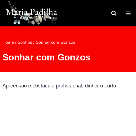
Pular
para
o
Conteúdo
Home
/
Sonhos
/
Sonhar com Gonzos
Sonhar com Gonzos
Apreensão e obstáculo profissional; dinheiro curto.