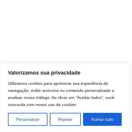
Direitos autorais © 2026 Pai Ricardo
Valorizamos sua privacidade
Consultas e trabalhos espirituais
Utilizamos cookies para aprimorar sua experiência de
navegação, exibir anúncios ou conteúdo personalizado e
Brasil - Santa Catarina - São José
analisar nosso tráfego. Ao clicar em “Aceitar todos”, você
concorda com nosso uso de cookies.
Personalizar
Rejeitar
Aceitar tudo