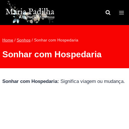
Pular
para
o
Conteúdo
Home
/
Sonhos
/
Sonhar com Hospedaria
Sonhar com Hospedaria
Sonhar com Hospedaria:
Significa viagem ou mudança.