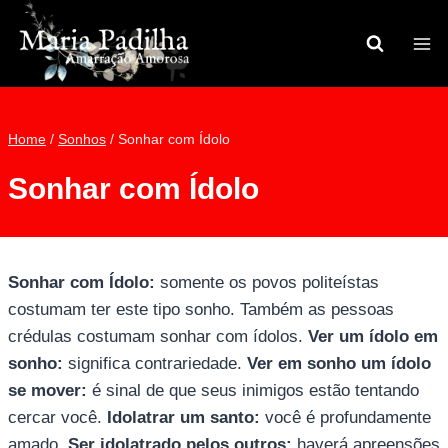
Pular
para
o
Conteúdo
Home
/
Sonhos
/
Sonhar com Ídolo
Sonhar com Ídolo
Sonhar com Ídolo:
somente os povos politeístas
costumam ter este tipo sonho. Também as pessoas
crédulas costumam sonhar com ídolos.
Ver um ídolo em
sonho:
significa contrariedade.
Ver em sonho um ídolo
se mover:
é sinal de que seus inimigos estão tentando
cercar você.
Idolatrar um santo:
você é profundamente
amado.
Ser idolatrado pelos outros:
haverá apreensões