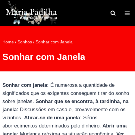
Pular
para
o
Conteúdo
Home
/
Sonhos
/
Sonhar com Janela
Sonhar com Janela
Sonhar com janela:
É numerosa a quantidade de
significados que os exigentes conseguem tirar do sonho
sobre janelas.
Sonhar que se encontra, à tardinha, na
janela:
Discussões em casa e, provavelmente com os
vizinhos.
Atirar-se de uma janela:
Sérios
aborrecimentos determinados pelo dinheiro.
Abrir uma
janela:
Mudança próxima na situação econômica.
Ver