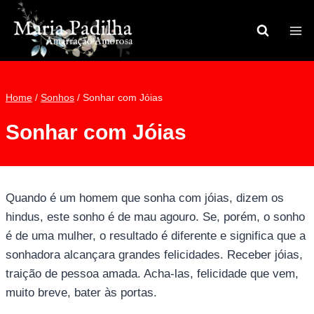
Pular
para
o
Conteúdo
Home
/
Sonhos
/
Sonhar com Jóias
Sonhar com Jóias
Quando é um homem que sonha com jóias, dizem os
hindus, este sonho é de mau agouro. Se, porém, o sonho
é de uma mulher, o resultado é diferente e significa que a
sonhadora alcançara grandes felicidades. Receber jóias,
traição de pessoa amada. Acha-las, felicidade que vem,
muito breve, bater às portas.