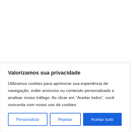
Direitos autorais © 2026 Pai Ricardo
Valorizamos sua privacidade
Consultas e trabalhos espirituais
Utilizamos cookies para aprimorar sua experiência de
navegação, exibir anúncios ou conteúdo personalizado e
Brasil - Santa Catarina - São José
analisar nosso tráfego. Ao clicar em “Aceitar todos”, você
concorda com nosso uso de cookies.
Personalizar
Rejeitar
Aceitar tudo