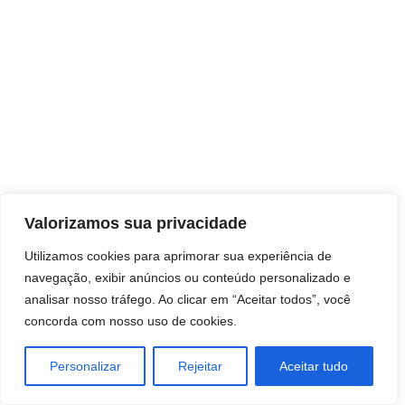
Direitos autorais © 2026 Pai Ricardo
Valorizamos sua privacidade
Consultas e trabalhos espirituais
Utilizamos cookies para aprimorar sua experiência de
navegação, exibir anúncios ou conteúdo personalizado e
Brasil - Santa Catarina - São José
analisar nosso tráfego. Ao clicar em “Aceitar todos”, você
concorda com nosso uso de cookies.
Personalizar
Rejeitar
Aceitar tudo