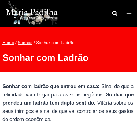
Pular
para
o
Conteúdo
Home
/
Sonhos
/
Sonhar com Ladrão
Sonhar com Ladrão
Sonhar com ladrão que entrou em casa:
Sinal de que a
felicidade vai chegar para os seus negócios.
Sonhar que
prendeu um ladrão tem duplo sentido:
Vitória sobre os
seus inimigos e sinal de que vai controlar os seus gastos
de ordem econômica.