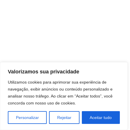
Direitos autorais © 2026 Pai Ricardo
Valorizamos sua privacidade
Consultas e trabalhos espirituais
Utilizamos cookies para aprimorar sua experiência de
navegação, exibir anúncios ou conteúdo personalizado e
Brasil - Santa Catarina - São José
analisar nosso tráfego. Ao clicar em “Aceitar todos”, você
concorda com nosso uso de cookies.
Personalizar
Rejeitar
Aceitar tudo