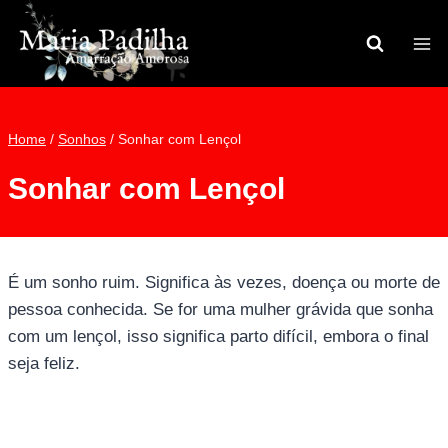
Pular
para
o
Conteúdo
Home
/
Sonhos
/
Sonhar com Lençol
Sonhar com Lençol
É um sonho ruim. Significa às vezes, doença ou morte de
pessoa conhecida. Se for uma mulher grávida que sonha
com um lençol, isso significa parto difícil, embora o final
seja feliz.