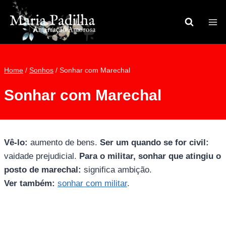
Pular
para
o
Conteúdo
Home
/
Sonhos
/
Sonhar com Marechal
Sonhar com Marechal
Vê-lo:
aumento de bens.
Ser um quando se for civil:
vaidade prejudicial.
Para o militar, sonhar que atingiu o
posto de marechal:
significa ambição.
Ver também:
sonhar com militar
.