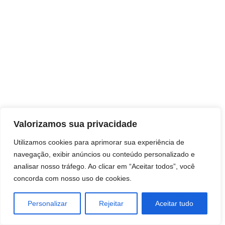
Direitos autorais © 2026 Pai Ricardo
Valorizamos sua privacidade
Consultas e trabalhos espirituais
Utilizamos cookies para aprimorar sua experiência de
navegação, exibir anúncios ou conteúdo personalizado e
Brasil - Santa Catarina - São José
analisar nosso tráfego. Ao clicar em “Aceitar todos”, você
concorda com nosso uso de cookies.
Personalizar
Rejeitar
Aceitar tudo