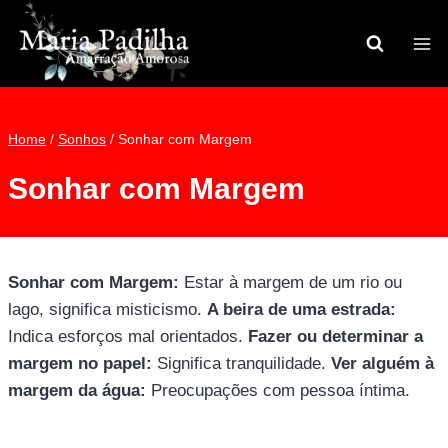
Pular
para
o
Conteúdo
Home
/
Sonhos
/
Sonhar com Margem
Sonhar com Margem
Sonhar com Margem:
Estar à margem de um rio ou
lago, significa misticismo.
A beira de uma estrada:
Indica esforços mal orientados.
Fazer ou determinar a
margem no papel:
Significa tranquilidade.
Ver alguém à
margem da água:
Preocupações com pessoa íntima.