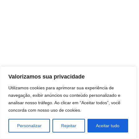
Direitos autorais © 2026 Pai Ricardo
Valorizamos sua privacidade
Consultas e trabalhos espirituais
Utilizamos cookies para aprimorar sua experiência de
navegação, exibir anúncios ou conteúdo personalizado e
Brasil - Santa Catarina - São José
analisar nosso tráfego. Ao clicar em “Aceitar todos”, você
concorda com nosso uso de cookies.
Personalizar
Rejeitar
Aceitar tudo