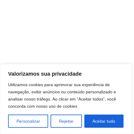
Direitos autorais © 2026 Pai Ricardo
Valorizamos sua privacidade
Consultas e trabalhos espirituais
Utilizamos cookies para aprimorar sua experiência de
navegação, exibir anúncios ou conteúdo personalizado e
Brasil - Santa Catarina - São José
analisar nosso tráfego. Ao clicar em “Aceitar todos”, você
concorda com nosso uso de cookies.
Personalizar
Rejeitar
Aceitar tudo