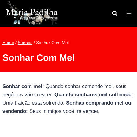
Pular
para
o
Conteúdo
Home
/
Sonhos
/
Sonhar Com Mel
Sonhar Com Mel
Sonhar com mel:
Quando sonhar comendo mel, seus
negócios vão crescer.
Quando sonhares mel colhendo:
Uma traição está sofrendo.
Sonhas comprando mel ou
vendendo:
Seus inimigos você irá vencer.