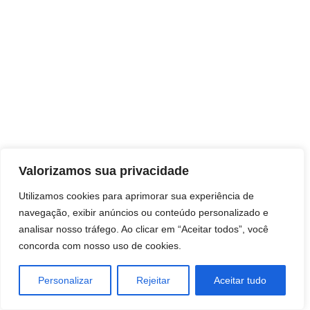
Direitos autorais © 2026 Pai Ricardo
Valorizamos sua privacidade
Consultas e trabalhos espirituais
Utilizamos cookies para aprimorar sua experiência de
navegação, exibir anúncios ou conteúdo personalizado e
Brasil - Santa Catarina - São José
analisar nosso tráfego. Ao clicar em “Aceitar todos”, você
concorda com nosso uso de cookies.
Personalizar
Rejeitar
Aceitar tudo