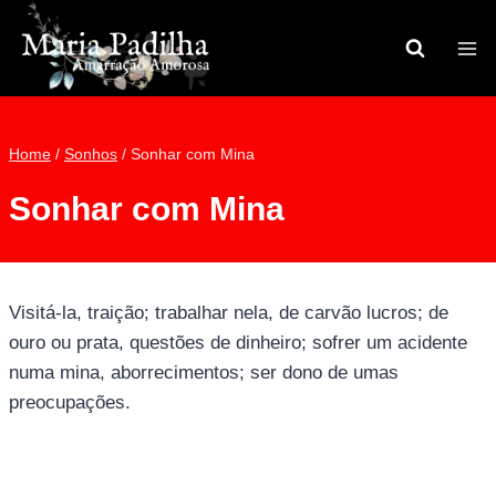
Pular
para
o
Conteúdo
Home
/
Sonhos
/
Sonhar com Mina
Sonhar com Mina
Visitá-la, traição; trabalhar nela, de carvão lucros; de
ouro ou prata, questões de dinheiro; sofrer um acidente
numa mina, aborrecimentos; ser dono de umas
preocupações.