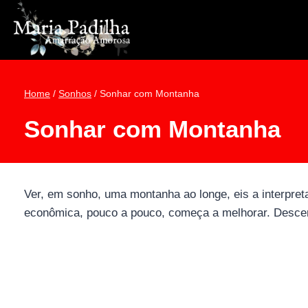
Pular
para
o
Conteúdo
Home
/
Sonhos
/
Sonhar com Montanha
Sonhar com Montanha
Ver, em sonho, uma montanha ao longe, eis a interpret
econômica, pouco a pouco, começa a melhorar. Descer