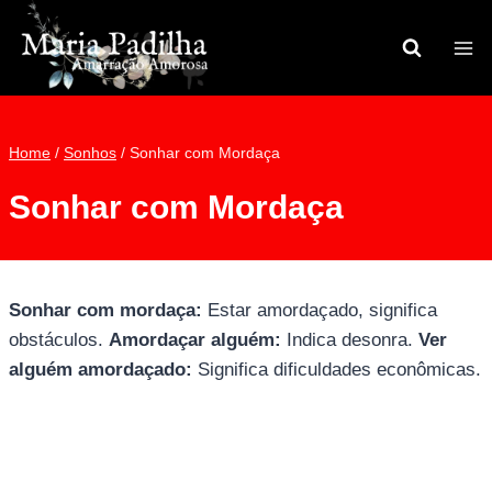
Pular
para
o
Conteúdo
Home
/
Sonhos
/
Sonhar com Mordaça
Sonhar com Mordaça
Sonhar com mordaça:
Estar amordaçado, significa
obstáculos.
Amordaçar alguém:
Indica desonra.
Ver
alguém amordaçado:
Significa dificuldades econômicas.