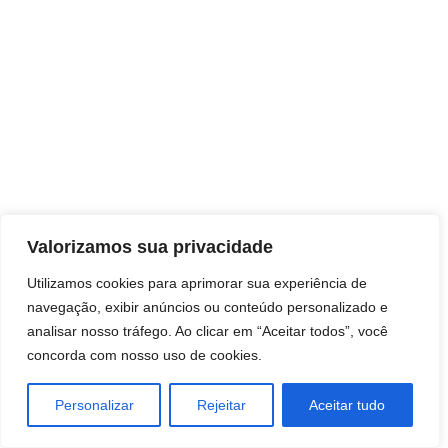
Direitos autorais © 2026 Pai Ricardo
Valorizamos sua privacidade
Consultas e trabalhos espirituais
Utilizamos cookies para aprimorar sua experiência de
navegação, exibir anúncios ou conteúdo personalizado e
Brasil - Santa Catarina - São José
analisar nosso tráfego. Ao clicar em “Aceitar todos”, você
concorda com nosso uso de cookies.
Personalizar
Rejeitar
Aceitar tudo