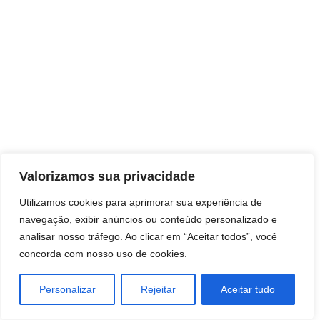
Direitos autorais © 2026 Pai Ricardo
Valorizamos sua privacidade
Consultas e trabalhos espirituais
Utilizamos cookies para aprimorar sua experiência de
navegação, exibir anúncios ou conteúdo personalizado e
Brasil - Santa Catarina - São José
analisar nosso tráfego. Ao clicar em “Aceitar todos”, você
concorda com nosso uso de cookies.
Personalizar
Rejeitar
Aceitar tudo