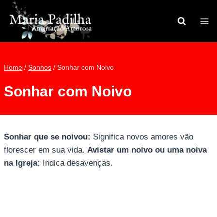
Pular
para
o
Conteúdo
Home
/
Sonhos
/
Sonhar com Noivo
Sonhar com Noivo
Sonhar que se noivou:
Significa novos amores vão
florescer em sua vida.
Avistar um noivo ou uma noiva
na Igreja:
Indica desavenças.