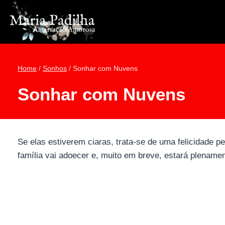
Pular
para
o
Conteúdo
Home
/
Sonhos
/
Sonhar com Nuvens
Sonhar com Nuvens
Se elas estiverem ciaras, trata-se de uma felicidade 
família vai adoecer e, muito em breve, estará plenam