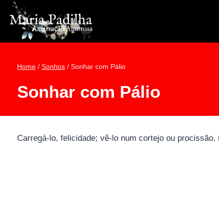
Pular
para
o
Conteúdo
Home
/
Sonhos
/
Sonhar com Pálio
Sonhar com Pálio
Carregá-lo, felicidade; vê-lo num cortejo ou procissão,