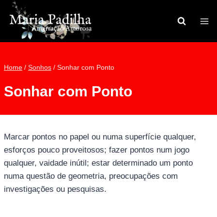
Pular
para
o
Conteúdo
Home
/
Sonhos
/
Sonhar com Ponto
Sonhar com Ponto
Marcar pontos no papel ou numa superfície qualquer,
esforços pouco proveitosos; fazer pontos num jogo
qualquer, vaidade inútil; estar determinado um ponto
numa questão de geometria, preocupações com
investigações ou pesquisas.