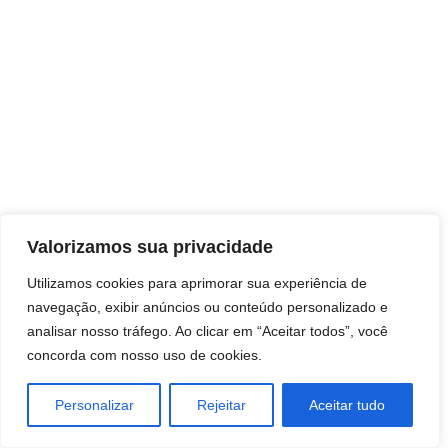
Direitos autorais © 2026 Pai Ricardo
Valorizamos sua privacidade
Consultas e trabalhos espirituais
Utilizamos cookies para aprimorar sua experiência de
navegação, exibir anúncios ou conteúdo personalizado e
Brasil - Santa Catarina - São José
analisar nosso tráfego. Ao clicar em “Aceitar todos”, você
concorda com nosso uso de cookies.
Personalizar
Rejeitar
Aceitar tudo