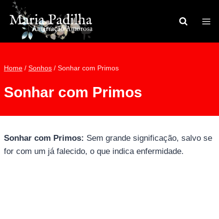
Pular
para
o
Conteúdo
Home
/
Sonhos
/
Sonhar com Primos
Sonhar com Primos
Sonhar com Primos:
Sem grande significação, salvo se
for com um já falecido, o que indica enfermidade.