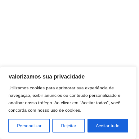
Direitos autorais © 2026 Pai Ricardo
Valorizamos sua privacidade
Consultas e trabalhos espirituais
Utilizamos cookies para aprimorar sua experiência de
navegação, exibir anúncios ou conteúdo personalizado e
Brasil - Santa Catarina - São José
analisar nosso tráfego. Ao clicar em “Aceitar todos”, você
concorda com nosso uso de cookies.
Personalizar
Rejeitar
Aceitar tudo