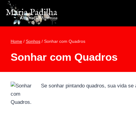
Pular
para
o
Conteúdo
Home
/
Sonhos
/
Sonhar com Quadros
Sonhar com Quadros
Se sonhar pintando quadros, sua vida se a